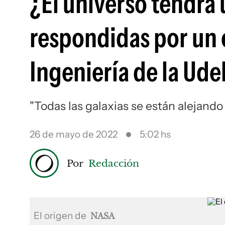
¿El universo tendrá 
respondidas por un 
Ingeniería de la Ude
"Todas las galaxias se están alejando
26 de mayo de 2022
5:02 hs
Por
Redacción
El origen de
NASA