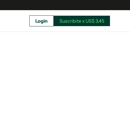
Login
Suscribite x US$ 3,45
uscríbete ahora a El Observador y elegí hasta
donde llegar.
Suscribite x US$ 3,45