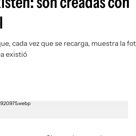
isten: son creadas con
l
e, cada vez que se recarga, muestra la fo
a existió