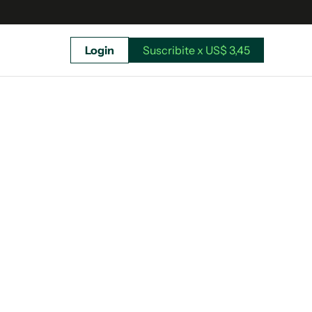
Login
Suscribite x US$ 3,45
uscríbete ahora a El Observador y elegí hasta
donde llegar.
Suscribite x US$ 3,45