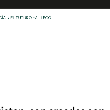
GÍA
/ EL FUTURO YA LLEGÓ
e
S
n
es
Siguenos en:
 y Legales
es especiales
ciones
ters
ina
 Unidos