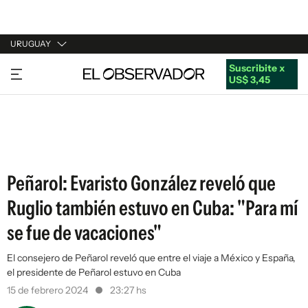
URUGUAY
Suscribite x
URUGUAY
US$ 3,45
ARGENTINA
ESPAÑA
ESTADOS UNIDOS
Peñarol: Evaristo González reveló que
Ruglio también estuvo en Cuba: "Para mí
se fue de vacaciones"
El consejero de Peñarol reveló que entre el viaje a México y España,
el presidente de Peñarol estuvo en Cuba
15 de febrero 2024
23:27 hs