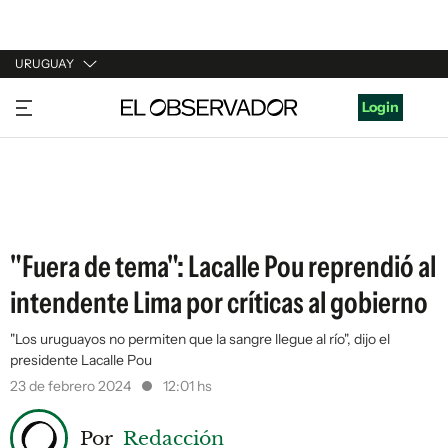
URUGUAY
URUGUAY
Login
ARGENTINA
ESPAÑA
ESTADOS UNIDOS
"Fuera de tema": Lacalle Pou reprendió al
intendente Lima por críticas al gobierno
"Los uruguayos no permiten que la sangre llegue al río", dijo el
presidente Lacalle Pou
23 de febrero 2024
12:01 hs
Por
Redacción