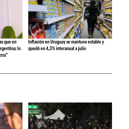
as que en
Inflación en Uruguay se mantuvo estable y
rgentina; lo
quedó en 4,3% interanual a julio
ros"