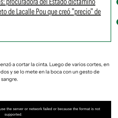
os: procuradora del Estado dictaminó
eto de Lacalle Pou que creó "precio" de
enzó a cortar la cinta. Luego de varios cortes, en
os y se lo mete en la boca con un gesto de
 sangre.
se the server or network failed or because the format is not
supported.