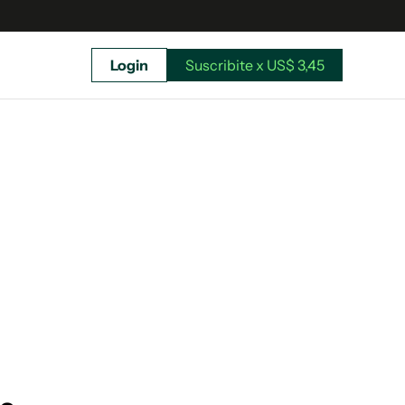
Login
Suscribite x US$ 3,45
uscríbete ahora a El Observador y elegí hasta
donde llegar.
Suscribite x US$ 3,45