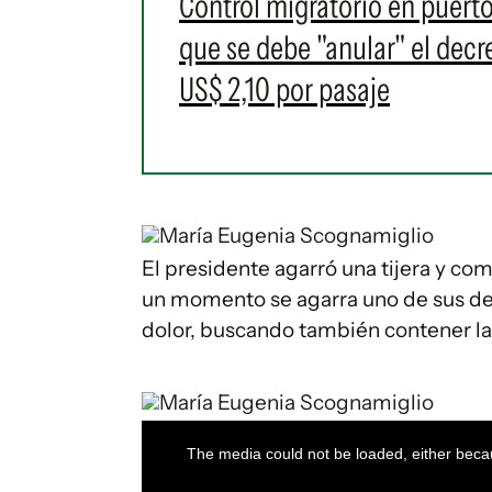
Control migratorio en puert
que se debe "anular" el decr
US$ 2,10 por pasaje
María Eugenia Scognamiglio
El presidente agarró una tijera y com
un momento se agarra uno de sus ded
dolor, buscando también contener la
María Eugenia Scognamiglio
This
is
a
The media could not be loaded, either becau
modal
window.