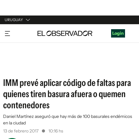
URUGUAY
URUGUAY
Login
ARGENTINA
ESPAÑA
ESTADOS UNIDOS
IMM prevé aplicar código de faltas para
quienes tiren basura afuera o quemen
contenedores
Daniel Martínez aseguró que hay más de 100 basurales endémicos
en la ciudad
13 de febrero 2017
10:16 hs