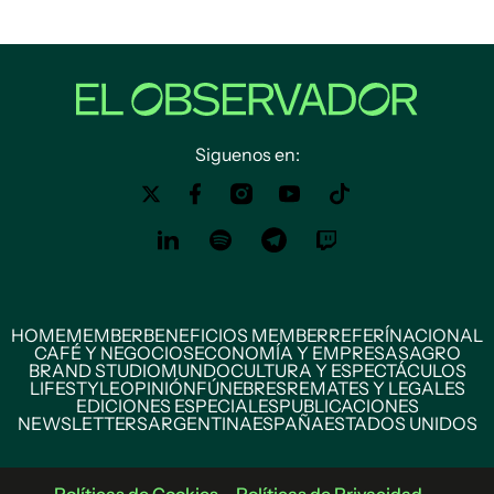
Siguenos en:
HOME
MEMBER
BENEFICIOS MEMBER
REFERÍ
NACIONAL
CAFÉ Y NEGOCIOS
ECONOMÍA Y EMPRESAS
AGRO
BRAND STUDIO
MUNDO
CULTURA Y ESPECTÁCULOS
LIFESTYLE
OPINIÓN
FÚNEBRES
REMATES Y LEGALES
EDICIONES ESPECIALES
PUBLICACIONES
NEWSLETTERS
ARGENTINA
ESPAÑA
ESTADOS UNIDOS
Políticas de Cookies
Políticas de Privacidad