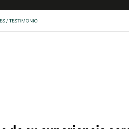
ES / TESTIMONIO
e
S
n
es
Siguenos en:
 y Legales
es especiales
ciones
ters
ina
 Unidos