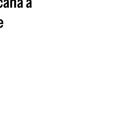
cana a
e