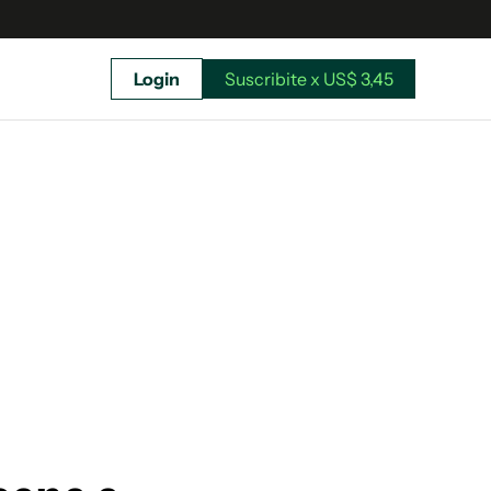
Login
Suscribite x US$ 3,45
uscríbete ahora a El Observador y elegí hasta
donde llegar.
Suscribite x US$ 3,45