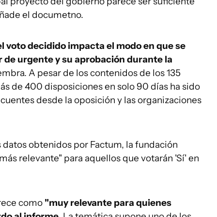
al proyecto del gobierno parece ser suficiente
añade el documetno.
el voto decidido impacta el modo en que se
r de urgente y su aprobación durante la
iembra. A pesar de los contenidos de los 135
más de 400 disposiciones en solo 90 días ha sido
cuentes desde la oposición y las organizaciones
los datos obtenidos por Factum, la fundación
más relevante" para aquellos que votarán 'Sí' en
arece como
"muy relevante para quienes
do al informe
. La temática supone uno de los