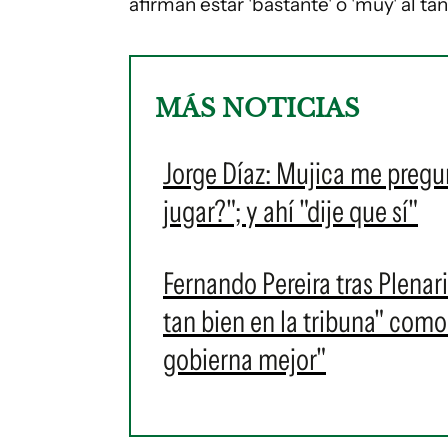
afirman estar 'bastante' o 'muy' al t
MÁS NOTICIAS
Jorge Díaz: Mujica me pregun
jugar?"; y ahí "dije que sí"
Fernando Pereira tras Plenar
tan bien en la tribuna" como
gobierna mejor"