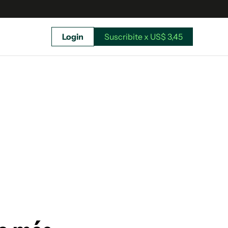
Login
Suscribite x US$ 3,45
uscríbete ahora a El Observador y elegí hasta
donde llegar.
Suscribite x US$ 3,45