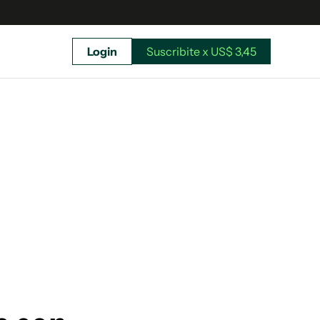
Login
Suscribite x US$ 3,45
uscríbete ahora a El Observador y elegí hasta
donde llegar.
Suscribite x US$ 3,45