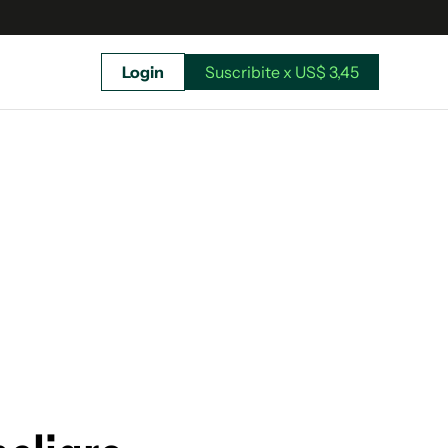
Login
Suscribite x US$ 3,45
uscríbete ahora a El Observador y elegí hasta
donde llegar.
Suscribite x US$ 3,45