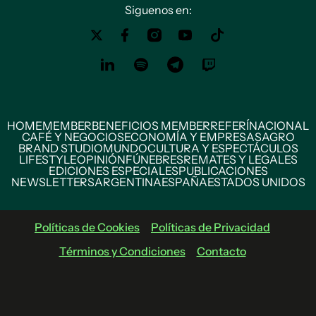
Siguenos en:
HOME
MEMBER
BENEFICIOS MEMBER
REFERÍ
NACIONAL
CAFÉ Y NEGOCIOS
ECONOMÍA Y EMPRESAS
AGRO
BRAND STUDIO
MUNDO
CULTURA Y ESPECTÁCULOS
LIFESTYLE
OPINIÓN
FÚNEBRES
REMATES Y LEGALES
EDICIONES ESPECIALES
PUBLICACIONES
NEWSLETTERS
ARGENTINA
ESPAÑA
ESTADOS UNIDOS
Políticas de Cookies
Políticas de Privacidad
Términos y Condiciones
Contacto