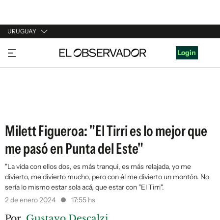
URUGUAY
URUGUAY
Login
ARGENTINA
ESPAÑA
ESTADOS UNIDOS
Milett Figueroa: "El Tirri es lo mejor que
me pasó en Punta del Este"
"La vida con ellos dos, es más tranqui, es más relajada, yo me
divierto, me divierto mucho, pero con él me divierto un montón. No
sería lo mismo estar sola acá, que estar con "El Tirri".
2 de enero 2024
17:55 hs
Por
Gustavo Descalzi