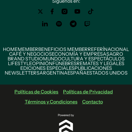
Siguenos en:
HOME
MEMBER
BENEFICIOS MEMBER
REFERÍ
NACIONAL
CAFÉ Y NEGOCIOS
ECONOMÍA Y EMPRESAS
AGRO
BRAND STUDIO
MUNDO
CULTURA Y ESPECTÁCULOS
LIFESTYLE
OPINIÓN
FÚNEBRES
REMATES Y LEGALES
EDICIONES ESPECIALES
PUBLICACIONES
NEWSLETTERS
ARGENTINA
ESPAÑA
ESTADOS UNIDOS
Políticas de Cookies
Políticas de Privacidad
Términos y Condiciones
Contacto