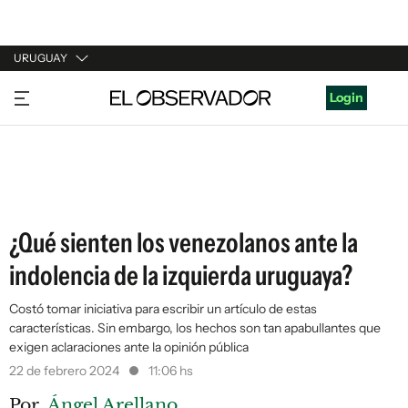
URUGUAY
URUGUAY
Login
ARGENTINA
ESPAÑA
ESTADOS UNIDOS
¿Qué sienten los venezolanos ante la
indolencia de la izquierda uruguaya?
Costó tomar iniciativa para escribir un artículo de estas
características. Sin embargo, los hechos son tan apabullantes que
exigen aclaraciones ante la opinión pública
22 de febrero 2024
11:06 hs
Por
Ángel Arellano