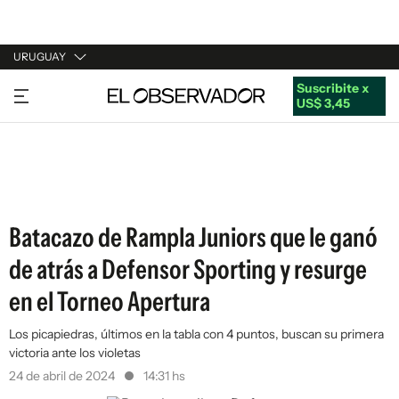
URUGUAY
Suscribite x
URUGUAY
US$ 3,45
ARGENTINA
ESPAÑA
ESTADOS UNIDOS
Batacazo de Rampla Juniors que le ganó
de atrás a Defensor Sporting y resurge
en el Torneo Apertura
Los picapiedras, últimos en la tabla con 4 puntos, buscan su primera
victoria ante los violetas
24 de abril de 2024
14:31 hs