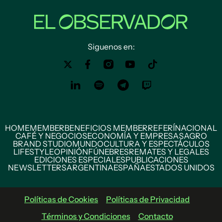
Siguenos en:
HOME
MEMBER
BENEFICIOS MEMBER
REFERÍ
NACIONAL
CAFÉ Y NEGOCIOS
ECONOMÍA Y EMPRESAS
AGRO
BRAND STUDIO
MUNDO
CULTURA Y ESPECTÁCULOS
LIFESTYLE
OPINIÓN
FÚNEBRES
REMATES Y LEGALES
EDICIONES ESPECIALES
PUBLICACIONES
NEWSLETTERS
ARGENTINA
ESPAÑA
ESTADOS UNIDOS
Políticas de Cookies
Políticas de Privacidad
Términos y Condiciones
Contacto