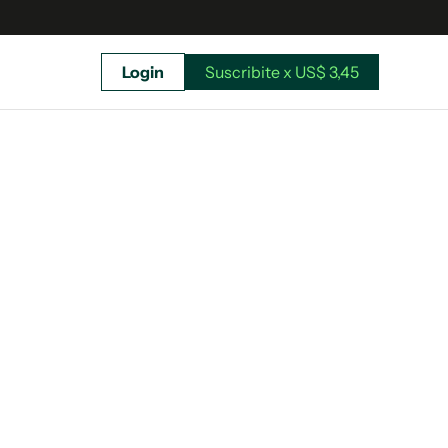
Login
Suscribite x US$ 3,45
uscríbete ahora a El Observador y elegí hasta
donde llegar.
Suscribite x US$ 3,45