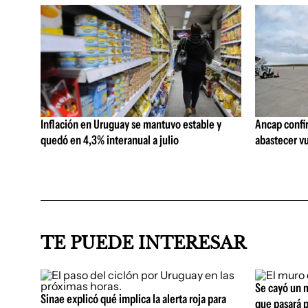
Inflación en Uruguay se mantuvo estable y
Ancap confi
quedó en 4,3% interanual a julio
abastecer vu
TE PUEDE INTERESAR
Se cayó un m
Sinae explicó qué implica la alerta roja para
que pasará p