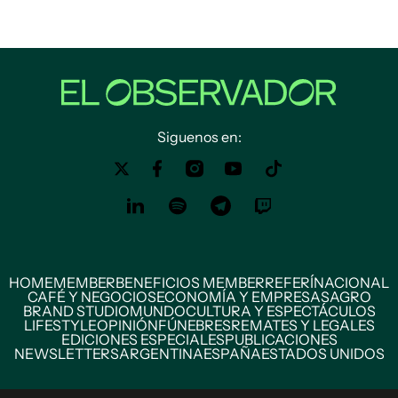
Siguenos en:
HOME
MEMBER
BENEFICIOS MEMBER
REFERÍ
NACIONAL
CAFÉ Y NEGOCIOS
ECONOMÍA Y EMPRESAS
AGRO
BRAND STUDIO
MUNDO
CULTURA Y ESPECTÁCULOS
LIFESTYLE
OPINIÓN
FÚNEBRES
REMATES Y LEGALES
EDICIONES ESPECIALES
PUBLICACIONES
NEWSLETTERS
ARGENTINA
ESPAÑA
ESTADOS UNIDOS