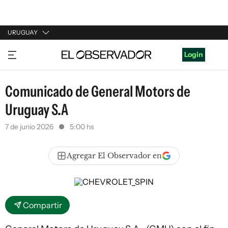
URUGUAY
URUGUAY
Login
ARGENTINA
Comunicado de General Motors de
ESPAÑA
Uruguay S.A
ESTADOS UNIDOS
7 de junio 2026
5:00 hs
Agregar El Observador en
Compartir