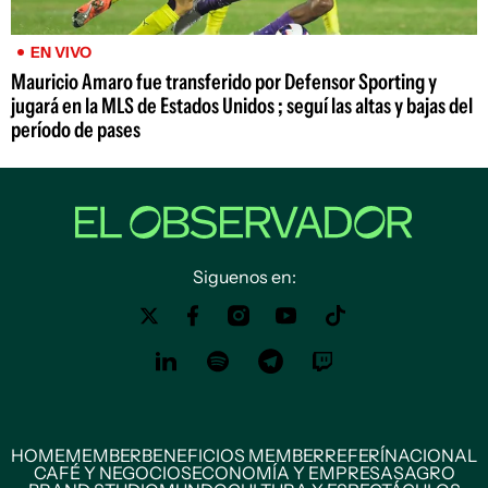
EN VIVO
Mauricio Amaro fue transferido por Defensor Sporting y
jugará en la MLS de Estados Unidos ; seguí las altas y bajas del
período de pases
Siguenos en:
HOME
MEMBER
BENEFICIOS MEMBER
REFERÍ
NACIONAL
CAFÉ Y NEGOCIOS
ECONOMÍA Y EMPRESAS
AGRO