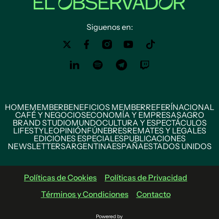
Siguenos en:
HOME
MEMBER
BENEFICIOS MEMBER
REFERÍ
NACIONAL
CAFÉ Y NEGOCIOS
ECONOMÍA Y EMPRESAS
AGRO
BRAND STUDIO
MUNDO
CULTURA Y ESPECTÁCULOS
LIFESTYLE
OPINIÓN
FÚNEBRES
REMATES Y LEGALES
EDICIONES ESPECIALES
PUBLICACIONES
NEWSLETTERS
ARGENTINA
ESPAÑA
ESTADOS UNIDOS
Políticas de Cookies
Políticas de Privacidad
Términos y Condiciones
Contacto