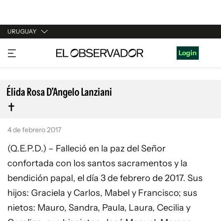
URUGUAY
URUGUAY
Login
ARGENTINA
ESPAÑA
Élida Rosa D’Angelo Lanziani
ESTADOS UNIDOS
4 de febrero 2017
(Q.E.P.D.) – Falleció en la paz del Señor
confortada con los santos sacramentos y la
bendición papal, el día 3 de febrero de 2017. Sus
hijos: Graciela y Carlos, Mabel y Francisco; sus
nietos: Mauro, Sandra, Paula, Laura, Cecilia y