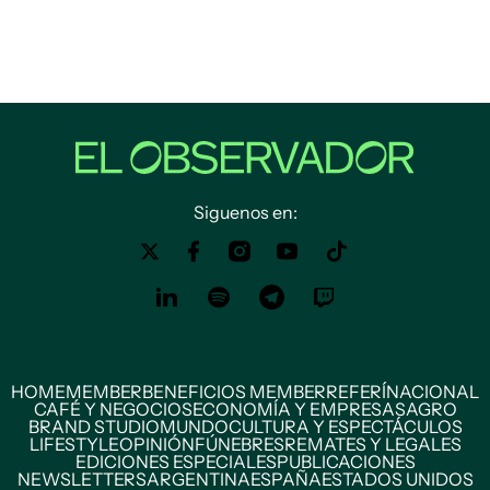
Siguenos en:
HOME
MEMBER
BENEFICIOS MEMBER
REFERÍ
NACIONAL
CAFÉ Y NEGOCIOS
ECONOMÍA Y EMPRESAS
AGRO
BRAND STUDIO
MUNDO
CULTURA Y ESPECTÁCULOS
LIFESTYLE
OPINIÓN
FÚNEBRES
REMATES Y LEGALES
EDICIONES ESPECIALES
PUBLICACIONES
NEWSLETTERS
ARGENTINA
ESPAÑA
ESTADOS UNIDOS