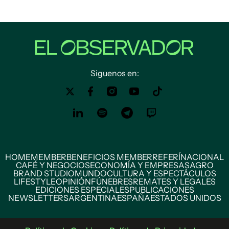
Siguenos en:
HOME
MEMBER
BENEFICIOS MEMBER
REFERÍ
NACIONAL
CAFÉ Y NEGOCIOS
ECONOMÍA Y EMPRESAS
AGRO
BRAND STUDIO
MUNDO
CULTURA Y ESPECTÁCULOS
LIFESTYLE
OPINIÓN
FÚNEBRES
REMATES Y LEGALES
EDICIONES ESPECIALES
PUBLICACIONES
NEWSLETTERS
ARGENTINA
ESPAÑA
ESTADOS UNIDOS