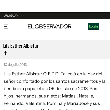
URUGUAY
URUGUAY
Login
ARGENTINA
ESPAÑA
Lila Esther Albistur
ESTADOS UNIDOS
10 de julio 2013
Lila Esther Albistur Q.E.P.D. Falleció en la paz del
señor confortado por los santos sacramentos y la
bendición papal el día 09 de Julio de 2013. Sus
hijos, hermanos, sus nietos: Matias , Natalie,
Fernando, Valentina, Romina y María Jose y sus