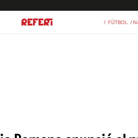
/
FÚTBOL
/ 
Olímpicos
S
tbol
g
ortivo