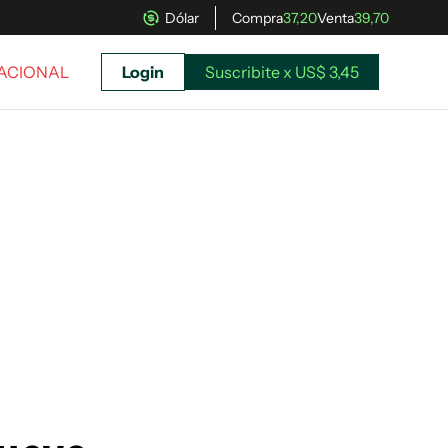
Dólar
Compra
37,20
Venta
39,70
NACIONAL
Login
Suscribite x US$ 3,45
uscríbete ahora a El Observador y elegí hasta
donde llegar.
Suscribite x US$ 3,45