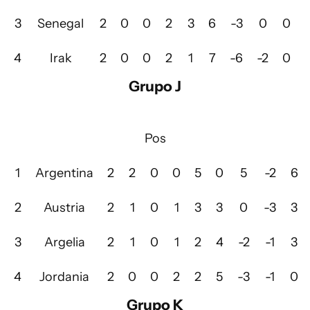
3
Senegal
2
0
0
2
3
6
-3
0
0
4
Irak
2
0
0
2
1
7
-6
-2
0
Grupo J
Pos
1
Argentina
2
2
0
0
5
0
5
-2
6
2
Austria
2
1
0
1
3
3
0
-3
3
3
Argelia
2
1
0
1
2
4
-2
-1
3
4
Jordania
2
0
0
2
2
5
-3
-1
0
Grupo K