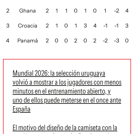
2
Ghana
2
1
1
0
1
0
1
-2
4
3
Croacia
2
1
0
1
3
4
-1
-1
3
4
Panamá
2
0
0
2
0
2
-2
-3
0
Mundial 2026: la selección uruguaya
volvió a mostrar a los jugadores con menos
minutos en el entrenamiento abierto, y
uno de ellos puede meterse en el once ante
España
El motivo del diseño de la camiseta con la