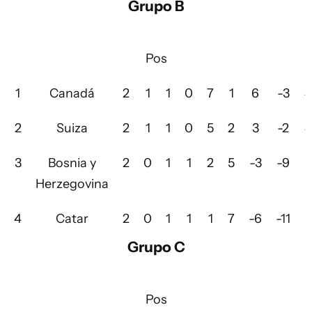
Grupo B
Pos
1
Canadá
2
1
1
0
7
1
6
-3
4
2
Suiza
2
1
1
0
5
2
3
-2
4
3
Bosnia y
2
0
1
1
2
5
-3
-9
1
Herzegovina
4
Catar
2
0
1
1
1
7
-6
-11
1
Grupo C
Pos