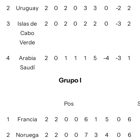
2
Uruguay
2
0
2
0
3
3
0
-2
2
3
Islas de
2
0
2
0
2
2
0
-3
2
Cabo
Verde
4
Arabia
2
0
1
1
1
5
-4
-3
1
Saudí
Grupo I
Pos
1
Francia
2
2
0
0
6
1
5
0
6
2
Noruega
2
2
0
0
7
3
4
0
6