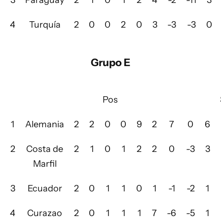
3
Paraguay
2
1
0
1
2
4
-2
-11
3
4
Turquía
2
0
0
2
0
3
-3
-3
0
Grupo E
Pos
1
Alemania
2
2
0
0
9
2
7
0
6
2
Costa de
2
1
0
1
2
2
0
-3
3
Marfil
3
Ecuador
2
0
1
1
0
1
-1
-2
1
4
Curazao
2
0
1
1
1
7
-6
-5
1