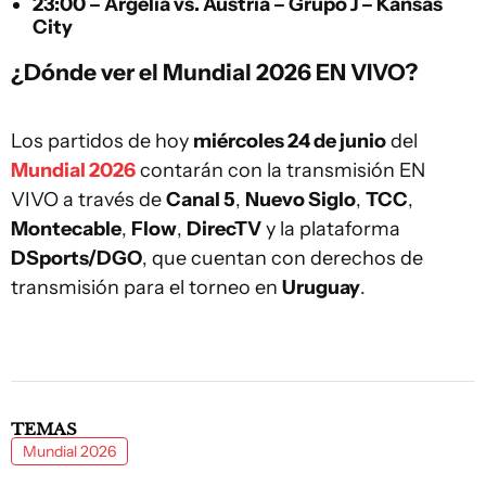
23:00 –
Argelia
vs.
Austria
– Grupo J – Kansas
City
¿Dónde ver el Mundial 2026 EN VIVO?
Los partidos de hoy
miércoles 24 de junio
del
Mundial 2026
contarán con la transmisión EN
VIVO a través de
Canal 5
,
Nuevo Siglo
,
TCC
,
Montecable
,
Flow
,
DirecTV
y la plataforma
DSports/DGO
, que cuentan con derechos de
transmisión para el torneo en
Uruguay
.
TEMAS
Mundial 2026