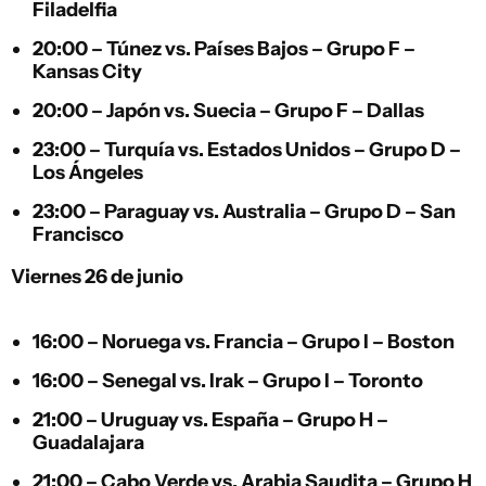
Filadelfia
20:00 –
Túnez
vs.
Países Bajos
– Grupo F –
Kansas City
20:00 –
Japón
vs.
Suecia
– Grupo F – Dallas
23:00 –
Turquía
vs.
Estados Unidos
– Grupo D –
Los Ángeles
23:00 –
Paraguay
vs.
Australia
– Grupo D – San
Francisco
Viernes 26 de junio
16:00 –
Noruega
vs.
Francia
– Grupo I – Boston
16:00 –
Senegal
vs.
Irak
– Grupo I – Toronto
21:00 –
Uruguay
vs.
España
– Grupo H –
Guadalajara
21:00 –
Cabo Verde
vs.
Arabia Saudita
– Grupo H