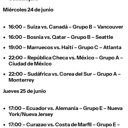
Miércoles 24 de junio
16:00 –
Suiza
vs.
Canadá
– Grupo B – Vancouver
16:00 –
Bosnia
vs.
Qatar
– Grupo B – Seattle
19:00 –
Marruecos
vs.
Haití
– Grupo C – Atlanta
22:00 –
República Checa
vs.
México
– Grupo A –
Ciudad de México
22:00 –
Sudáfrica
vs.
Corea del Sur
– Grupo A –
Monterrey
Jueves 25 de junio
17:00 –
Ecuador
vs.
Alemania
– Grupo E – Nueva
York/Nueva Jersey
17:00 –
Curazao
vs.
Costa de Marfil
– Grupo E –