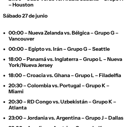
– Houston
Sábado 27 de junio
00:00 –
Nueva Zelanda
vs.
Bélgica
– Grupo G –
Vancouver
00:00 –
Egipto
vs.
Irán
– Grupo G – Seattle
18:00 –
Panamá
vs.
Inglaterra
– Grupo L – Nueva
York/Nueva Jersey
18:00 –
Croacia
vs.
Ghana
– Grupo L – Filadelfia
20:30 –
Colombia
vs.
Portugal
– Grupo K –
Miami
20:30 –
RD Congo
vs.
Uzbekistán
– Grupo K –
Atlanta
23:00 –
Jordania
vs.
Argentina
– Grupo J – Dallas