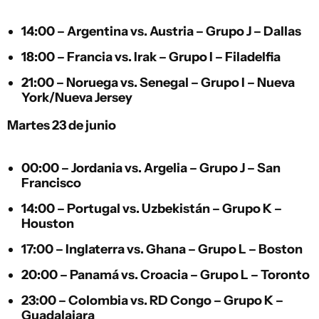
14:00 –
Argentina
vs.
Austria
– Grupo J – Dallas
18:00 –
Francia
vs.
Irak
– Grupo I – Filadelfia
21:00 –
Noruega
vs.
Senegal
– Grupo I – Nueva
York/Nueva Jersey
Martes 23 de junio
00:00 –
Jordania
vs.
Argelia
– Grupo J – San
Francisco
14:00 –
Portugal
vs.
Uzbekistán
– Grupo K –
Houston
17:00 –
Inglaterra
vs.
Ghana
– Grupo L – Boston
20:00 –
Panamá
vs.
Croacia
– Grupo L – Toronto
23:00 –
Colombia
vs.
RD Congo
– Grupo K –
Guadalajara