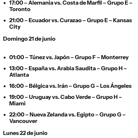
17:00 –
Alemania
vs.
Costa de Marfil
– Grupo E –
Toronto
21:00 –
Ecuador
vs.
Curazao
– Grupo E – Kansas
City
Domingo 21 de junio
01:00 –
Túnez
vs.
Japón
– Grupo F – Monterrey
13:00 –
España
vs.
Arabia Saudita
– Grupo H –
Atlanta
16:00 –
Bélgica
vs.
Irán
– Grupo G – Los Ángeles
19:00 –
Uruguay
vs.
Cabo Verde
– Grupo H –
Miami
22:00 –
Nueva Zelanda
vs.
Egipto
– Grupo G –
Vancouver
Lunes 22 de junio