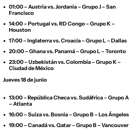
01:00 –
Austria
vs.
Jordania
– Grupo J – San
Francisco
14:00 –
Portugal
vs.
RD Congo
– Grupo K –
Houston
17:00 –
Inglaterra
vs.
Croacia
– Grupo L – Dallas
20:00 –
Ghana
vs.
Panamá
– Grupo L – Toronto
23:00 –
Uzbekistán
vs.
Colombia
– Grupo K –
Ciudad de México
Jueves 18 de junio
13:00 –
República Checa
vs.
Sudáfrica
– Grupo A
– Atlanta
16:00 –
Suiza
vs.
Bosnia
– Grupo B – Los Ángeles
19:00 –
Canadá
vs.
Qatar
– Grupo B – Vancouver