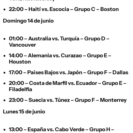
22:00 –
Haití
vs.
Escocia
– Grupo C – Boston
Domingo 14 de junio
01:00 –
Australia
vs.
Turquía
– Grupo D –
Vancouver
14:00 –
Alemania
vs.
Curazao
– Grupo E –
Houston
17:00 –
Países Bajos
vs.
Japón
– Grupo F – Dallas
20:00 –
Costa de Marfil
vs.
Ecuador
– Grupo E –
Filadelfia
23:00 –
Suecia
vs.
Túnez
– Grupo F – Monterrey
Lunes 15 de junio
13:00 –
España
vs.
Cabo Verde
– Grupo H –