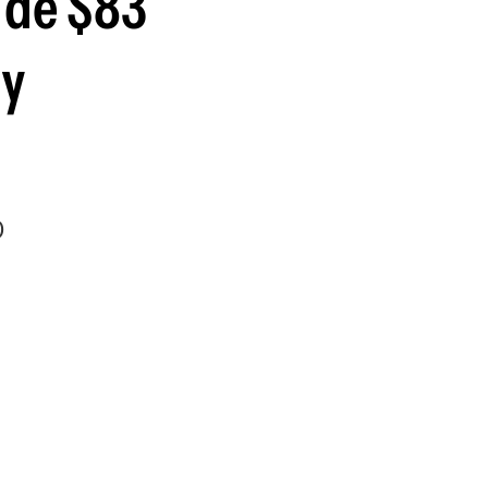
 de $83
 y
0