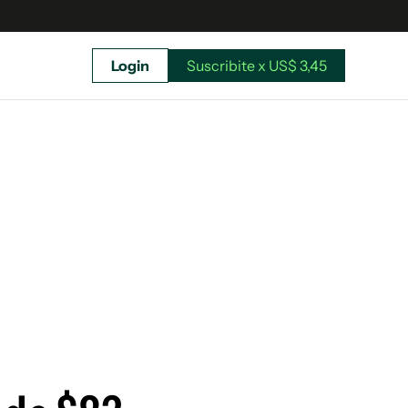
Login
Suscribite x US$ 3,45
uscríbete ahora a El Observador y elegí hasta
donde llegar.
Suscribite x US$ 3,45