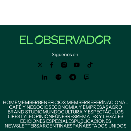
Siguenos en:
HOME
MEMBER
BENEFICIOS MEMBER
REFERÍ
NACIONAL
CAFÉ Y NEGOCIOS
ECONOMÍA Y EMPRESAS
AGRO
BRAND STUDIO
MUNDO
CULTURA Y ESPECTÁCULOS
LIFESTYLE
OPINIÓN
FÚNEBRES
REMATES Y LEGALES
EDICIONES ESPECIALES
PUBLICACIONES
NEWSLETTERS
ARGENTINA
ESPAÑA
ESTADOS UNIDOS