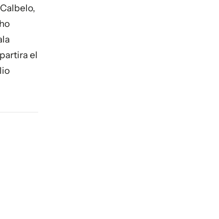
Calbelo,
cho
ala
partira el
lio