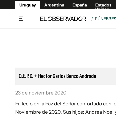
Uruguay
Argentina
España
Estados
Unidos
/
FÚNEBRE
Home
Lifestyl
Member
Opinió
Beneficios Member
Fúnebr
Referí
Remates
11°C
Sábado:
Ahora en:
Montevideo
Nacional
Mín
7°
Máx
Edicion
11°
Cielo Claro
Café y Negocios
Publica
Q.E.P.D. + Hector Carlos Benzo Andrade
Economía y Empresas
Newslet
Agro
Argent
23 de noviembre 2020
Brand Studio
España
Mundo
Estados
Falleció en la Paz del Señor confortado con 
Cultura y Espectáculos
Noviembre de 2020. Sus hijos: Andrea Noel y