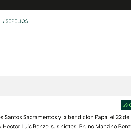
S
/ SEPELIOS
e
S
n
es
Siguenos en:
 y Legales
es especiales
ciones
ters
ina
 Unidos
los Santos Sacramentos y la bendición Papal el 22 de
 Hector Luis Benzo, sus nietos: Bruno Manzino Benz