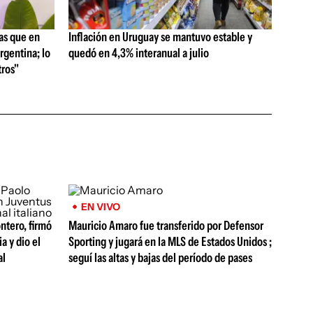
as que en
Inflación en Uruguay se mantuvo estable y
rgentina; lo
quedó en 4,3% interanual a julio
ros"
EN VIVO
ntero, firmó
Mauricio Amaro fue transferido por Defensor
a y dio el
Sporting y jugará en la MLS de Estados Unidos ;
al
seguí las altas y bajas del período de pases