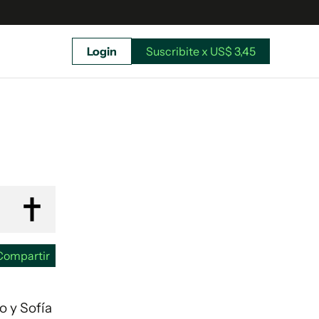
Login
Suscribite x US$ 3,45
uscríbete ahora a El Observador y elegí hasta
donde llegar.
Compartir
o y Sofía
Suscribite x US$ 3,45