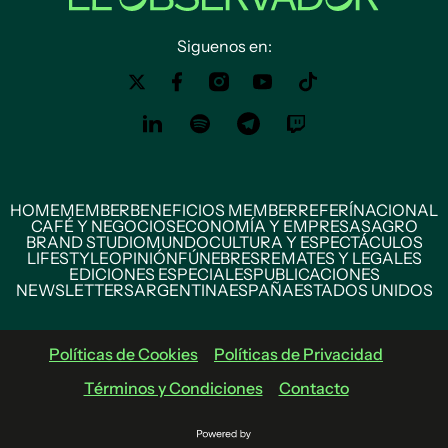
Siguenos en:
HOME
MEMBER
BENEFICIOS MEMBER
REFERÍ
NACIONAL
CAFÉ Y NEGOCIOS
ECONOMÍA Y EMPRESAS
AGRO
BRAND STUDIO
MUNDO
CULTURA Y ESPECTÁCULOS
LIFESTYLE
OPINIÓN
FÚNEBRES
REMATES Y LEGALES
EDICIONES ESPECIALES
PUBLICACIONES
NEWSLETTERS
ARGENTINA
ESPAÑA
ESTADOS UNIDOS
Políticas de Cookies
Políticas de Privacidad
Términos y Condiciones
Contacto