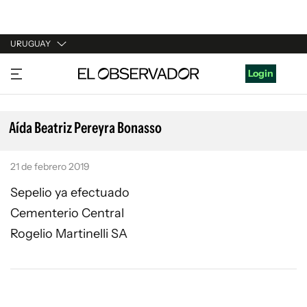
URUGUAY
URUGUAY
Login
ARGENTINA
ESPAÑA
Aída Beatriz Pereyra Bonasso
ESTADOS UNIDOS
21 de febrero 2019
Sepelio ya efectuado
Cementerio Central
Rogelio Martinelli SA