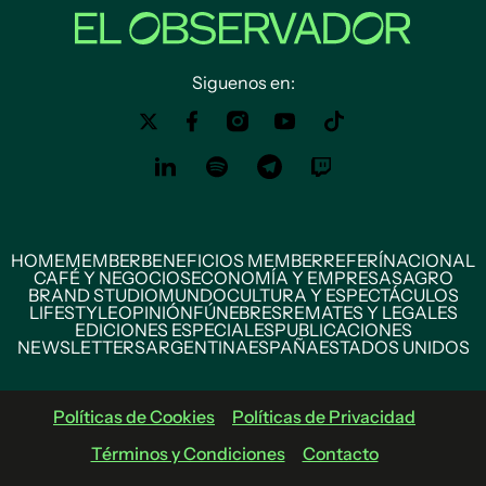
Siguenos en:
HOME
MEMBER
BENEFICIOS MEMBER
REFERÍ
NACIONAL
CAFÉ Y NEGOCIOS
ECONOMÍA Y EMPRESAS
AGRO
BRAND STUDIO
MUNDO
CULTURA Y ESPECTÁCULOS
LIFESTYLE
OPINIÓN
FÚNEBRES
REMATES Y LEGALES
EDICIONES ESPECIALES
PUBLICACIONES
NEWSLETTERS
ARGENTINA
ESPAÑA
ESTADOS UNIDOS
Políticas de Cookies
Políticas de Privacidad
Términos y Condiciones
Contacto