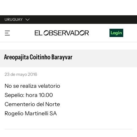
URUGUAY
URUGUAY
Login
ARGENTINA
ESPAÑA
Areopajita Coitinho Barayvar
ESTADOS UNIDOS
23 de mayo 2016
No se realiza velatorio
Sepelio: hora 10.00
Cementerio del Norte
Rogelio Martinelli SA