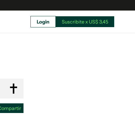
Login
Suscribite x US$ 3,45
uscríbete ahora a El Observador y elegí hasta
donde llegar.
Compartir
Suscribite x US$ 3,45