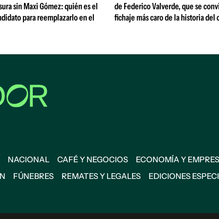
ura sin Maxi Gómez: quién es el
de Federico Valverde, que se convi
ndidato para reemplazarlo en el
fichaje más caro de la historia del 
NACIONAL
CAFÉ Y NEGOCIOS
ECONOMÍA Y EMPRE
ÓN
FÚNEBRES
REMATES Y LEGALES
EDICIONES ESPEC