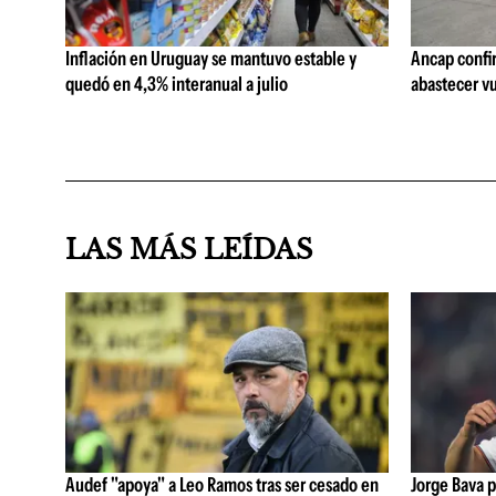
Inflación en Uruguay se mantuvo estable y
Ancap confi
quedó en 4,3% interanual a julio
abastecer vu
LAS MÁS LEÍDAS
Audef "apoya" a Leo Ramos tras ser cesado en
Jorge Bava p