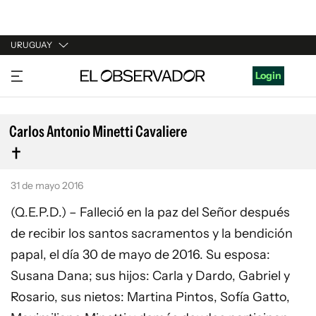
URUGUAY
URUGUAY
Login
ARGENTINA
ESPAÑA
Carlos Antonio Minetti Cavaliere
ESTADOS UNIDOS
31 de mayo 2016
(Q.E.P.D.) – Falleció en la paz del Señor después
de recibir los santos sacramentos y la bendición
papal, el día 30 de mayo de 2016. Su esposa:
Susana Dana; sus hijos: Carla y Dardo, Gabriel y
Rosario, sus nietos: Martina Pintos, Sofía Gatto,