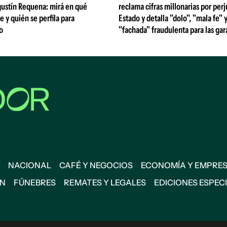
gustín Requena: mirá en qué
reclama cifras millonarias por perj
y quién se perfila para
Estado y detalla "dolo", "mala fe" 
o
"fachada" fraudulenta para las gar
NACIONAL
CAFÉ Y NEGOCIOS
ECONOMÍA Y EMPRE
ÓN
FÚNEBRES
REMATES Y LEGALES
EDICIONES ESPEC