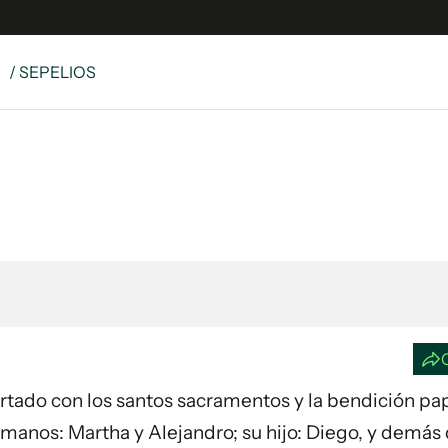
S
/ SEPELIOS
e
S
n
es
Siguenos en:
 y Legales
es especiales
ciones
ters
ina
 Unidos
fortado con los santos sacramentos y la bendición pap
rmanos: Martha y Alejandro; su hijo: Diego, y demá