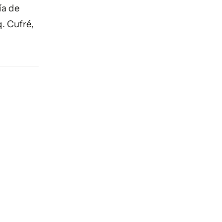
ía de
. Cufré,