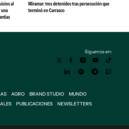
uicios al
Miramar: tres detenidos tras persecución que
y una
terminó en Carrasco
antías
Siguenos en:
SAS
AGRO
BRAND STUDIO
MUNDO
IALES
PUBLICACIONES
NEWSLETTERS