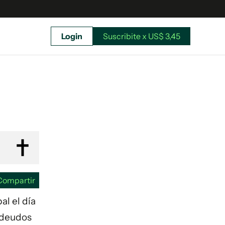
Login
Suscribite x US$ 3,45
uscríbete ahora a El Observador y elegí hasta
donde llegar.
Compartir
al el día
s deudos
Suscribite x US$ 3,45