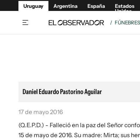
Uruguay
Argentina
España
Estados
Unidos
/
FÚNEBRE
Home
Lifestyl
Member
Opinió
Beneficios Member
Fúnebr
Referí
Remates
10°C
Sábado:
Ahora en:
Montevideo
Nacional
Mín
7°
Edicion
Máx
11°
Nubes Dispersas
Café y Negocios
Publica
Daniel Eduardo Pastorino Aguilar
Economía y Empresas
Newslet
Agro
Argent
17 de mayo 2016
Brand Studio
España
Mundo
Estados
(Q.E.P.D.) - Falleció en la paz del Señor con
Cultura y Espectáculos
15 de mayo de 2016. Su madre: Mirta; sus he