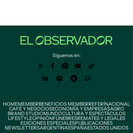
Siguenos en:
HOME
MEMBER
BENEFICIOS MEMBER
REFERÍ
NACIONAL
CAFÉ Y NEGOCIOS
ECONOMÍA Y EMPRESAS
AGRO
BRAND STUDIO
MUNDO
CULTURA Y ESPECTÁCULOS
LIFESTYLE
OPINIÓN
FÚNEBRES
REMATES Y LEGALES
EDICIONES ESPECIALES
PUBLICACIONES
NEWSLETTERS
ARGENTINA
ESPAÑA
ESTADOS UNIDOS