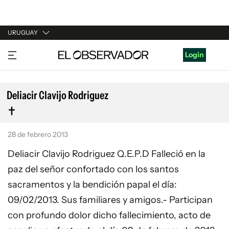
URUGUAY
URUGUAY
Login
ARGENTINA
ESPAÑA
Deliacir Clavijo Rodriguez
ESTADOS UNIDOS
28 de febrero 2013
Deliacir Clavijo Rodriguez Q.E.P.D Falleció en la
paz del señor confortado con los santos
sacramentos y la bendición papal el día:
09/02/2013. Sus familiares y amigos.- Participan
con profundo dolor dicho fallecimiento, acto de