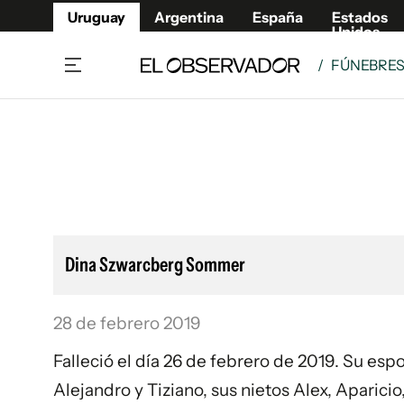
Uruguay
Argentina
España
Estados
Unidos
/
FÚNEBRE
Home
Lifestyl
Member
Opinió
Beneficios Member
Fúnebr
Referí
Remates
11°C
Viernes:
Ahora en:
Montevideo
Nacional
Mín
9°
Máx
11°
Edicion
Nubes
Café y Negocios
Publica
Dina Szwarcberg Sommer
Economía y Empresas
Newslet
Agro
Argent
28 de febrero 2019
Brand Studio
España
Mundo
Estados
Falleció el día 26 de febrero de 2019. Su es
Cultura y Espectáculos
Alejandro y Tiziano, sus nietos Alex, Aparici