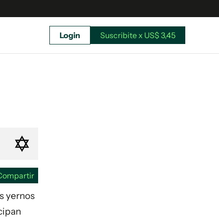
Login
Suscribite x US$ 3,45
uscríbete ahora a El Observador y elegí hasta
donde llegar.
Compartir
us yernos
icipan
Suscribite x US$ 3,45