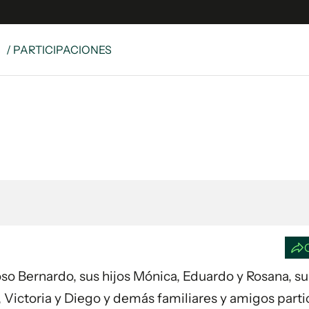
S
/ PARTICIPACIONES
e
S
n
es
Siguenos en:
 y Legales
es especiales
ciones
ters
ina
 Unidos
poso Bernardo, sus hijos Mónica, Eduardo y Rosana, s
o, Victoria y Diego y demás familiares y amigos part