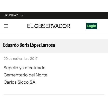
URUGUAY
URUGUAY
Login
ARGENTINA
ESPAÑA
Eduardo Boris López Larrosa
ESTADOS UNIDOS
20 de noviembre 2019
Sepelio ya efectuado
Cementerio del Norte
Carlos Sicco SA