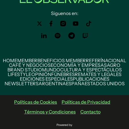
Siguenos en:
HOME
MEMBER
BENEFICIOS MEMBER
REFERÍ
NACIONAL
CAFÉ Y NEGOCIOS
ECONOMÍA Y EMPRESAS
AGRO
BRAND STUDIO
MUNDO
CULTURA Y ESPECTÁCULOS
LIFESTYLE
OPINIÓN
FÚNEBRES
REMATES Y LEGALES
EDICIONES ESPECIALES
PUBLICACIONES
NEWSLETTERS
ARGENTINA
ESPAÑA
ESTADOS UNIDOS
Políticas de Cookies
Políticas de Privacidad
Términos y Condiciones
Contacto