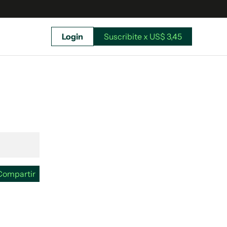
Login
Suscribite x US$ 3,45
uscríbete ahora a El Observador y elegí hasta
donde llegar.
Compartir
Suscribite x US$ 3,45