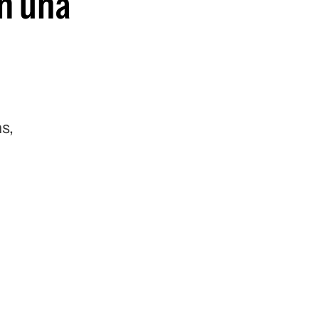
en una
s,