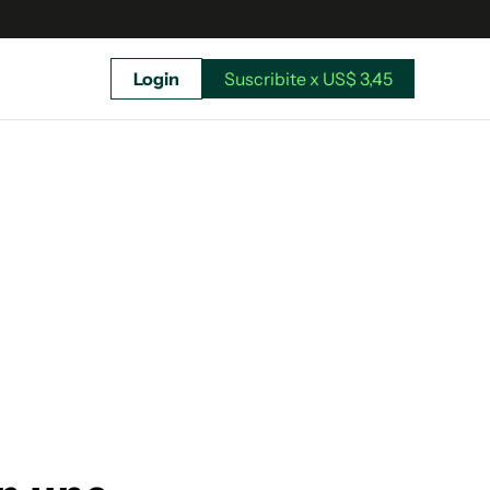
Login
Suscribite x US$ 3,45
uscríbete ahora a El Observador y elegí hasta
donde llegar.
Suscribite x US$ 3,45