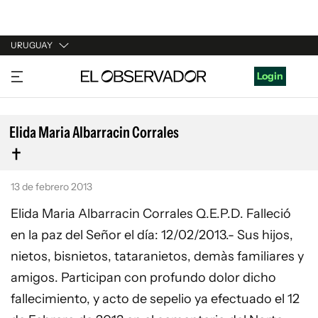
URUGUAY
URUGUAY
Login
ARGENTINA
ESPAÑA
Elida Maria Albarracin Corrales
ESTADOS UNIDOS
13 de febrero 2013
Elida Maria Albarracin Corrales Q.E.P.D. Falleció
en la paz del Señor el día: 12/02/2013.- Sus hijos,
nietos, bisnietos, tataranietos, demàs familiares y
amigos. Participan con profundo dolor dicho
fallecimiento, y acto de sepelio ya efectuado el 12