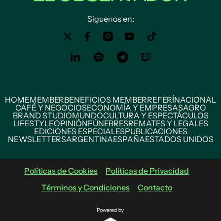
Siguenos en:
HOME
MEMBER
BENEFICIOS MEMBER
REFERÍ
NACIONAL
CAFÉ Y NEGOCIOS
ECONOMÍA Y EMPRESAS
AGRO
BRAND STUDIO
MUNDO
CULTURA Y ESPECTÁCULOS
LIFESTYLE
OPINIÓN
FÚNEBRES
REMATES Y LEGALES
EDICIONES ESPECIALES
PUBLICACIONES
NEWSLETTERS
ARGENTINA
ESPAÑA
ESTADOS UNIDOS
Políticas de Cookies
Políticas de Privacidad
Términos y Condiciones
Contacto