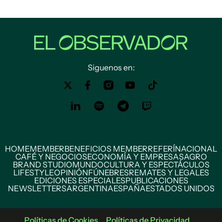
Siguenos en:
HOME
MEMBER
BENEFICIOS MEMBER
REFERÍ
NACIONAL
CAFÉ Y NEGOCIOS
ECONOMÍA Y EMPRESAS
AGRO
BRAND STUDIO
MUNDO
CULTURA Y ESPECTÁCULOS
LIFESTYLE
OPINIÓN
FÚNEBRES
REMATES Y LEGALES
EDICIONES ESPECIALES
PUBLICACIONES
NEWSLETTERS
ARGENTINA
ESPAÑA
ESTADOS UNIDOS
Políticas de Cookies
Políticas de Privacidad