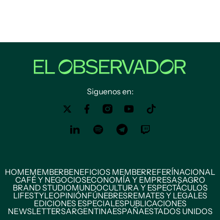
Siguenos en:
HOME
MEMBER
BENEFICIOS MEMBER
REFERÍ
NACIONAL
CAFÉ Y NEGOCIOS
ECONOMÍA Y EMPRESAS
AGRO
BRAND STUDIO
MUNDO
CULTURA Y ESPECTÁCULOS
LIFESTYLE
OPINIÓN
FÚNEBRES
REMATES Y LEGALES
EDICIONES ESPECIALES
PUBLICACIONES
NEWSLETTERS
ARGENTINA
ESPAÑA
ESTADOS UNIDOS