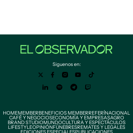
Siguenos en:
HOME
MEMBER
BENEFICIOS MEMBER
REFERÍ
NACIONAL
CAFÉ Y NEGOCIOS
ECONOMÍA Y EMPRESAS
AGRO
BRAND STUDIO
MUNDO
CULTURA Y ESPECTÁCULOS
LIFESTYLE
OPINIÓN
FÚNEBRES
REMATES Y LEGALES
EDICIONES ESPECIALES
PUBLICACIONES