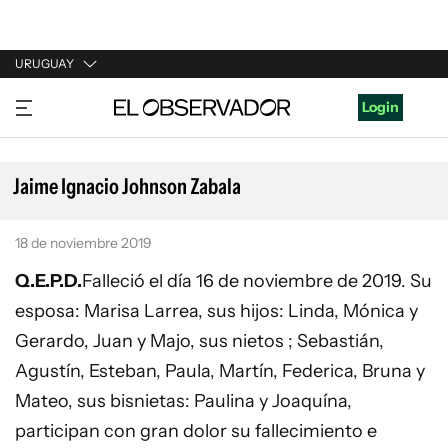
URUGUAY
URUGUAY
Login
ARGENTINA
ESPAÑA
Jaime Ignacio Johnson Zabala
ESTADOS UNIDOS
18 de noviembre 2019
Q.E.P.D.
Falleció el día 16 de noviembre de 2019. Su
esposa: Marisa Larrea, sus hijos: Linda, Mónica y
Gerardo, Juan y Majo, sus nietos ; Sebastián,
Agustín, Esteban, Paula, Martín, Federica, Bruna y
Mateo, sus bisnietas: Paulina y Joaquína,
participan con gran dolor su fallecimiento e