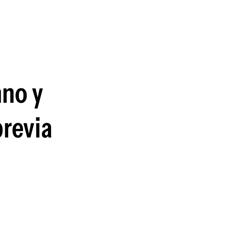
guenos en:
mno y
previa