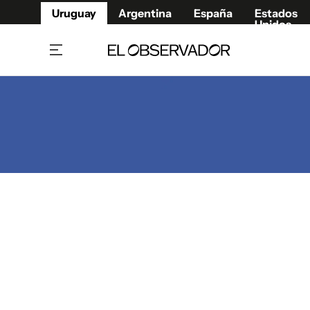
Uruguay
Argentina
España
Estados
Unidos
Home
Juegos 
Referí
Rugby
Fútbol
Básque
Mundial 2026
Tenis
Resultados Deportivos
Runnin
Fútbol internacional
Polidep
Copa Libertadores
Motor