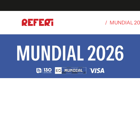
/
MUNDIAL 2
Olímpicos
S
tbol
g
ortivo