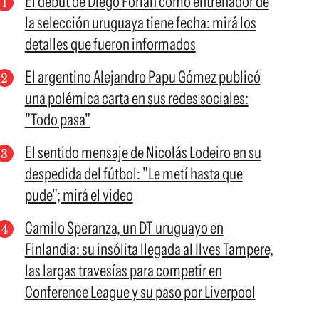
El debut de Diego Forlán como entrenador de
la selección uruguaya tiene fecha: mirá los
detalles que fueron informados
El argentino Alejandro Papu Gómez publicó
una polémica carta en sus redes sociales:
"Todo pasa"
El sentido mensaje de Nicolás Lodeiro en su
despedida del fútbol: "Le metí hasta que
pude"; mirá el video
Camilo Speranza, un DT uruguayo en
Finlandia: su insólita llegada al Ilves Tampere,
las largas travesías para competir en
Conference League y su paso por Liverpool