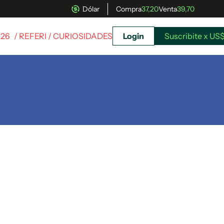
Dólar
Compra
37,20
Venta
39,70
026
/ REFERI / CURIOSIDADES
Login
Suscribite x US$
uscríbete ahora a El Observador y elegí hasta
donde llegar.
Suscribite x US$ 3,45