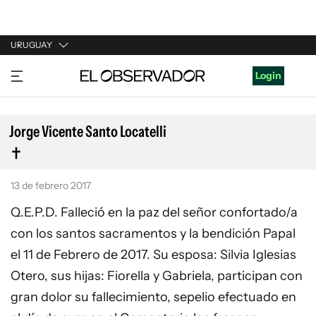
URUGUAY
URUGUAY
Login
ARGENTINA
ESPAÑA
Jorge Vicente Santo Locatelli
ESTADOS UNIDOS
13 de febrero 2017
Q.E.P.D. Falleció en la paz del señor confortado/a
con los santos sacramentos y la bendición Papal
el 11 de Febrero de 2017. Su esposa: Silvia Iglesias
Otero, sus hijas: Fiorella y Gabriela, participan con
gran dolor su fallecimiento, sepelio efectuado en