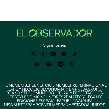
Siguenos en:
HOME
MEMBER
BENEFICIOS MEMBER
REFERÍ
NACIONAL
CAFÉ Y NEGOCIOS
ECONOMÍA Y EMPRESAS
AGRO
BRAND STUDIO
MUNDO
CULTURA Y ESPECTÁCULOS
LIFESTYLE
OPINIÓN
FÚNEBRES
REMATES Y LEGALES
EDICIONES ESPECIALES
PUBLICACIONES
NEWSLETTERS
ARGENTINA
ESPAÑA
ESTADOS UNIDOS