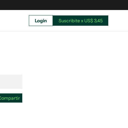
Login
Suscribite x US$ 3,45
uscríbete ahora a El Observador y elegí hasta
donde llegar.
Compartir
Suscribite x US$ 3,45