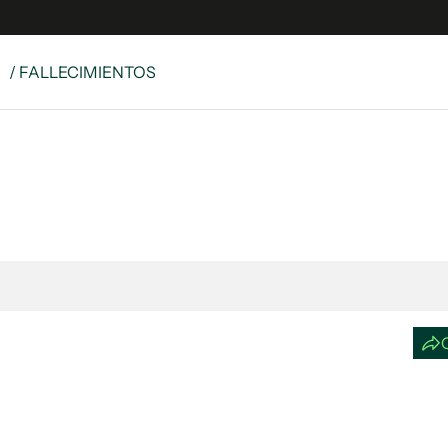
S
/ FALLECIMIENTOS
e
S
n
es
Siguenos en:
 y Legales
es especiales
ciones
ters
ina
 Unidos