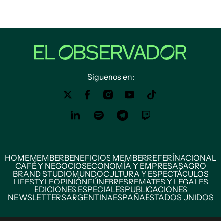
Siguenos en:
HOME
MEMBER
BENEFICIOS MEMBER
REFERÍ
NACIONAL
CAFÉ Y NEGOCIOS
ECONOMÍA Y EMPRESAS
AGRO
BRAND STUDIO
MUNDO
CULTURA Y ESPECTÁCULOS
LIFESTYLE
OPINIÓN
FÚNEBRES
REMATES Y LEGALES
EDICIONES ESPECIALES
PUBLICACIONES
NEWSLETTERS
ARGENTINA
ESPAÑA
ESTADOS UNIDOS