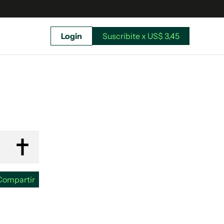
Login
Suscribite x US$ 3,45
uscríbete ahora a El Observador y elegí hasta
donde llegar.
Compartir
Suscribite x US$ 3,45