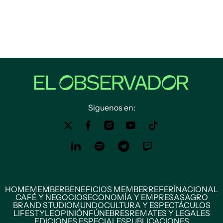
Siguenos en:
HOME
MEMBER
BENEFICIOS MEMBER
REFERÍ
NACIONAL
CAFÉ Y NEGOCIOS
ECONOMÍA Y EMPRESAS
AGRO
BRAND STUDIO
MUNDO
CULTURA Y ESPECTÁCULOS
LIFESTYLE
OPINIÓN
FÚNEBRES
REMATES Y LEGALES
EDICIONES ESPECIALES
PUBLICACIONES