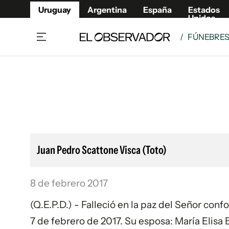
Uruguay
Argentina
España
Estados
Unidos
/
FÚNEBRE
Home
Lifestyl
Member
Opinió
Beneficios Member
Fúnebr
Referí
Remates
12°C
Sábado:
Ahora en:
Montevideo
Nacional
Mín
8°
Máx
Edicion
11°
Cielo Claro
Café y Negocios
Publica
Juan Pedro Scattone Visca (Toto)
Economía y Empresas
Newslet
Agro
Argent
8 de febrero 2017
Brand Studio
España
Mundo
Estados
(Q.E.P.D.) - Falleció en la paz del Señor conf
Cultura y Espectáculos
7 de febrero de 2017. Su esposa: María Elisa