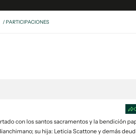
S
/ PARTICIPACIONES
e
S
n
es
Siguenos en:
 y Legales
es especiales
ciones
ters
ina
 Unidos
ortado con los santos sacramentos y la bendición papa
 Bianchimano; su hija: Leticia Scattone y demás deu