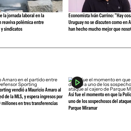
 la jornada laboral en la
Economista Iván Carrino: "Hay cos
n reaviva polémica entre
Uruguay no se discuten como en A
y sindicatos
han hecho mucho mejor que nosot
orting vendió a Mauricio Amaro al
Así fue el momento en que la Poli
ed de la MLS, y espera ingresos por
uno de los sospechosos del ataque
 millones en tres transferencias
Parque Miramar