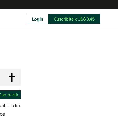
Login
Suscribite x US$ 3,45
uscríbete ahora a El Observador y elegí hasta
donde llegar.
Compartir
l, el día
dos
Suscribite x US$ 3,45